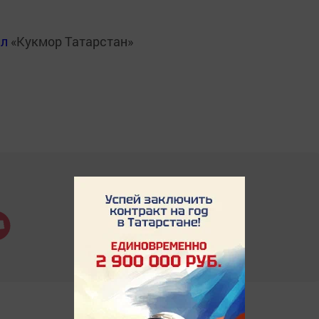
ал
«Кукмор Татарстан»