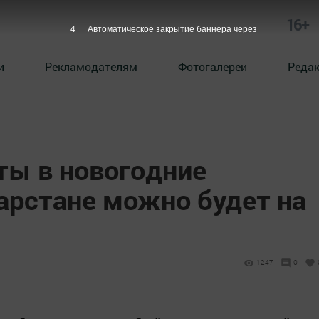
16+
3
Автоматическое закрытие баннера через
и
Рекламодателям
Фотогалереи
Реда
ты в новогодние
арстане можно будет на
1247
0