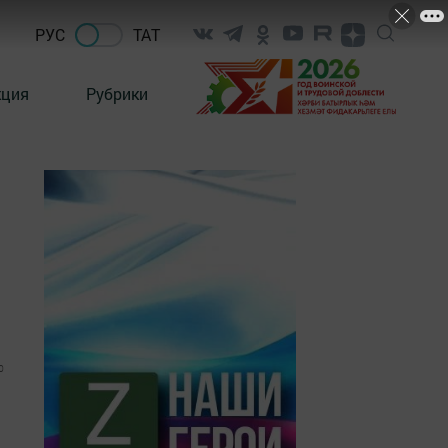
РУС
ТАТ
кция
Рубрики
0