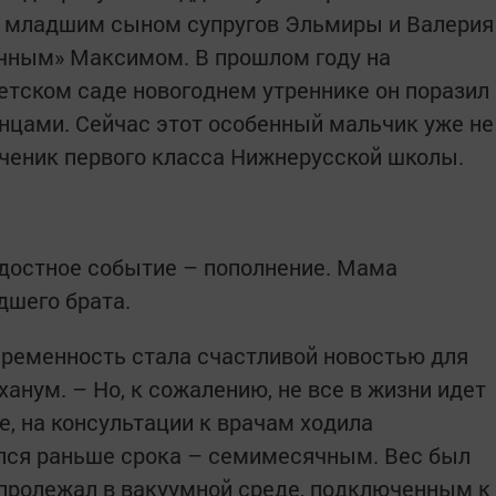
с младшим сыном супругов Эльмиры и Валерия
ечным» Максимом. В прошлом году на
тском саде новогоднем утреннике он поразил
нцами. Сейчас этот особенный мальчик уже не
 ученик первого класса Нижнерусской школы.
адостное событие – пополнение. Мама
дшего брата.
беременность стала счастливой новостью для
ханум. – Но, к сожалению, не все в жизни идет
е, на консультации к врачам ходила
лся раньше срока – семимесячным. Вес был
 пролежал в вакуумной среде, подключенным к