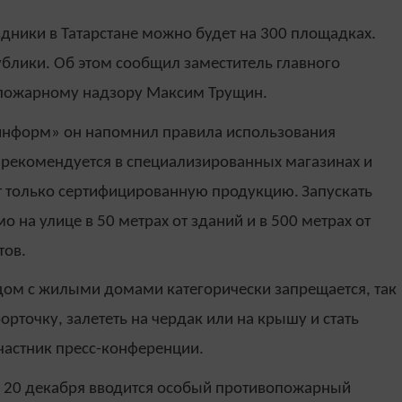
здники в Татарстане можно будет на 300 площадках.
ублики. Об этом сообщил заместитель главного
о пожарному надзору Максим Трущин.
-информ» он напомнил правила использования
 рекомендуется в специализированных магазинах и
ют только сертифицированную продукцию.
Запускать
 на улице в 50 метрах от зданий и в 500 метрах от
тов.
дом с жилыми домами категорически запрещается, так
форточку, залететь на чердак или на крышу и стать
частник пресс-конференции.
с 20 декабря вводится особый противопожарный