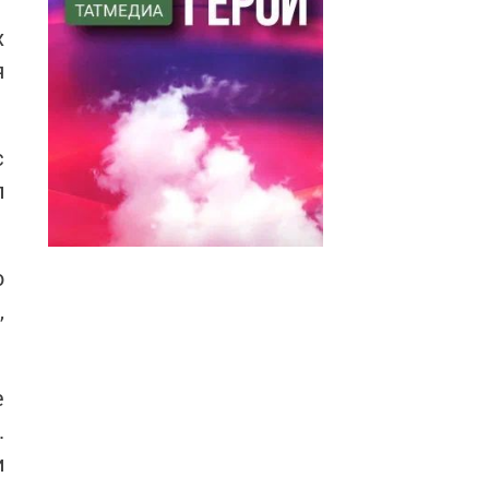
х
я
с
п
о
,
е
.
и