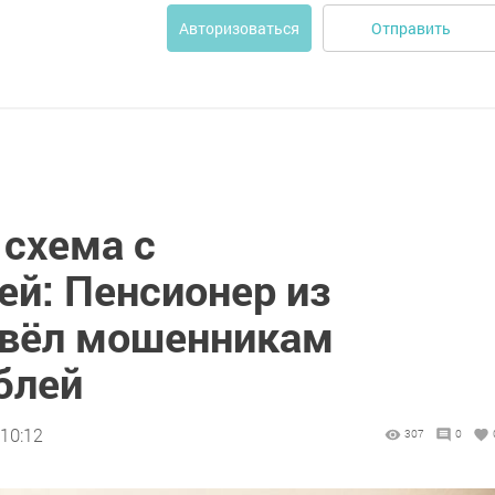
Отправить
Авторизоваться
схема с
ей: Пенсионер из
евёл мошенникам
блей
 10:12
307
0