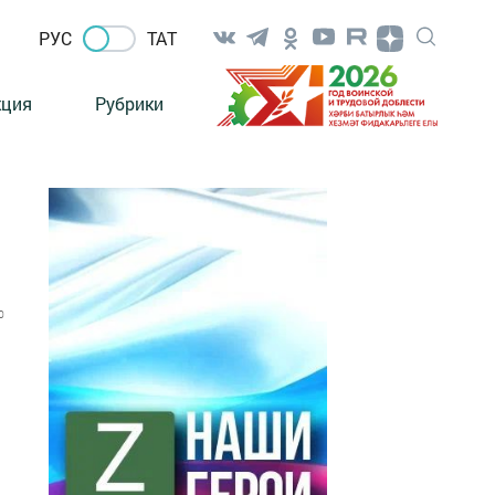
РУС
ТАТ
кция
Рубрики
0