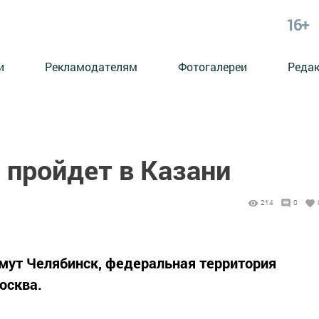
16+
и
Рекламодателям
Фотогалереи
Реда
 пройдет в Казани
214
0
мут Челябинск, федеральная территория
осква.