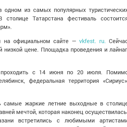
 в одном из самых популярных туристически
В столице Татарстана фестиваль состоитс
орм».
ы на официальном сайте —
vkfest. ru.
Сейча
й низкой цене. Площадка проведения и лайна
 проходить с 14 июня по 20 июля. Помим
лябинск, федеральная территория «Сириус»
ь самые жаркие летние выходные в столиц
авней мечтой, которая наконец осуществилась
азани встретились с любимыми артистам