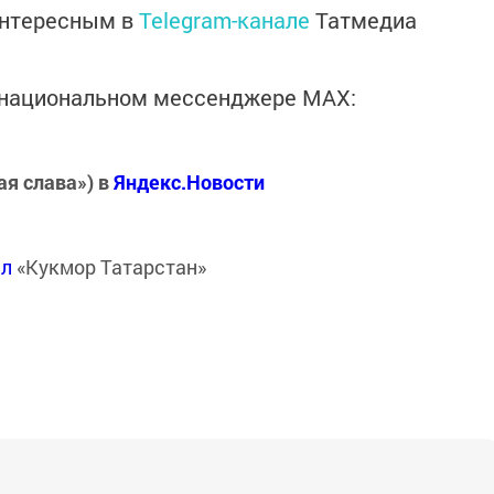
интересным в
Telegram-канале
Татмедиа
в национальном мессенджере MАХ:
ая слава») в
Яндекс.Новости
ал
«Кукмор Татарстан»