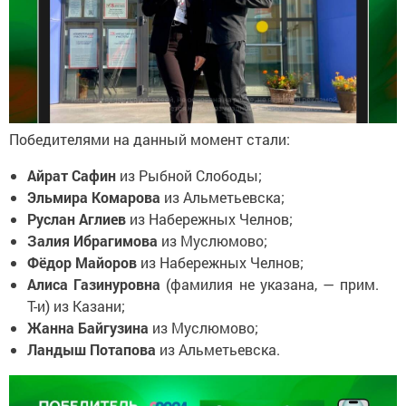
Победителями на данный момент стали:
Айрат Сафин
из Рыбной Слободы;
Эльмира Комарова
из Альметьевска;
Руслан Аглиев
из Набережных Челнов;
Залия Ибрагимова
из Муслюмово;
Фёдор Майоров
из Набережных Челнов;
Алиса Газинуровна
(фамилия не указана, — прим.
Т-и) из Казани;
Жанна Байгузина
из Муслюмово;
Ландыш Потапова
из Альметьевска.