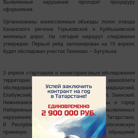
Выявленные нарушения проходят процедуру
оформления.
Организованы комиссионные объезды полос отвода
Казанского региона Горьковской и Куйбышевской
железных дорог. На сегодня маршрут следования
утвержден. Первый рейд запланирован на 10 апреля,
будет обследован участок Тихоново — Бугульма.
3 апреля стартовали и мониторинговые обследования
территории с воздуха. В рамках первого авиаоблета
обследованы Пестречинский, Мамадышский,
Елабужский, Менделеевский, Мензелинский, Заинский,
Нижнекамский, Рыбно-Слободский районы и город
Набережные Челны.Информация о выявленных
нарушениях поступает и от жителей Татарстана.
В Республиканскую общественную экологическую
приемную с 1 апреля поступило 119 обращений