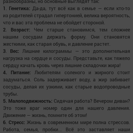
разнообразны, но основные выглядят так:
1
.
Генетика:
Да-да, тут всё как в семье — если кто-то
из родителей страдал гипертонией, велика вероятность,
что и вас эта проблема не обойдет стороной.
2
.
Возраст:
Чем старше становимся, тем сложнее
нашим сосудам держать форму. Они становятся
жесткими, как старая обувь, и давление растет.
3
.
Вес:
Лишние килограммы — это дополнительная
нагрузка на сердце и сосуды. Представьте, как тяжело
сердцу качать кровь через лишние складочки жира!
4.
Питание:
Любителям соленого и жирного стоит
задуматься. Соль задерживает воду, а жир забивает
сосуды, делая их узкими, как старые водопроводные
трубы.
5.
Малоподвижность:
Сидячая работа? Вечером диван?
Это тоже враг номер один для нашего давления.
Движение — жизнь, помните об этом!
6
.
Стресс:
Жизнь в современном мире полна стрессов.
Работа, семья, пробки... Всё это заставляет наши