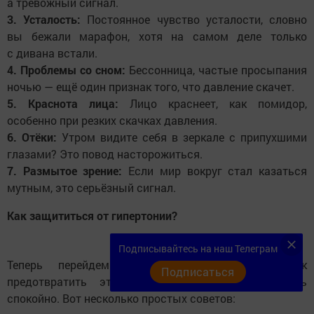
а тревожный сигнал.
3. Усталость:
Постоянное чувство усталости, словно
вы бежали марафон, хотя на самом деле только
с дивана встали.
4. Проблемы со сном:
Бессонница, частые просыпания
ночью — ещё один признак того, что давление скачет.
5. Краснота лица:
Лицо краснеет, как помидор,
особенно при резких скачках давления.
6. Отёки:
Утром видите себя в зеркале с припухшими
глазами? Это повод насторожиться.
7. Размытое зрение:
Если мир вокруг стал казаться
мутным, это серьёзный сигнал.
Как защититься от гипертонии?
Подписывайтесь на наш Телеграм
Теперь перейдем к самому важному — как
Подписаться
предотвратить эту неприятную болезнь и жить
спокойно. Вот несколько простых советов: