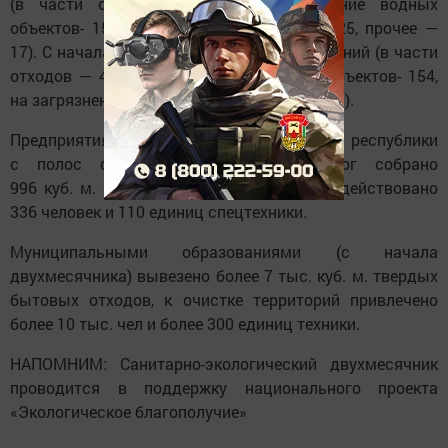
(в части отходов — 62, на загрязнение водных
объектов- 15, на загрязнение воздуха — 25, прочее —
17). С начала года поступило 1 128 обращений (в части
отходов — 491, на загрязнение водных объектов- 154,
на загрязнение воздуха — 208, прочее — 275).
Предприятиями транспортного комплекса республики
с полос отвода автомобильных дорог собрано
996 куб. м. твердых бытовых отходов, задействовано
336 человек и 110 единиц спецтехники.
Муниципальными образованиями (с начала
двухмесячника) вывезено более 7 тыс. куб. м. твердых
бытовых отходов, к очистке территорий привлечено
более 10 тыс. чел и более 300 единиц техники.
НАПОМНИМ: Санитарно-экологический двухмесячник
проводится в поддержку национального проекта
«Экологическое благополучие»