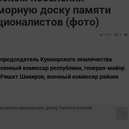
морную доску памяти
ционалистов (фото)
1205
0
 председатель Кукморского землячества
оенный комиссар республики, генерал-майор
 Ришат Шакиров, военный комиссар района