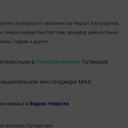
датель Кукморского землячества Фархат Хуснутдинов,
, генерал-майор Рим Мустаев, прокурор района Ришат
виль Гафиев и другие.
интересным в
Telegram-канале
Татмедиа
в национальном мессенджере MАХ:
ая слава») в
Яндекс.Новости
ал
«Кукмор Татарстан»