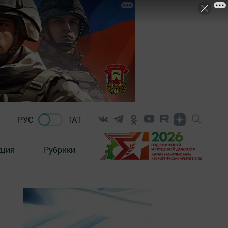
РУС
ТАТ
кция
Рубрики