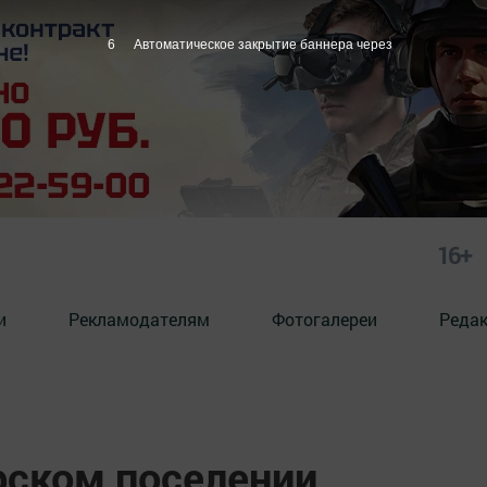
5
Автоматическое закрытие баннера через
16+
и
Рекламодателям
Фотогалереи
Реда
ском поселении