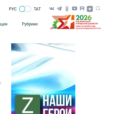
РУС
ТАТ
кция
Рубрики
0