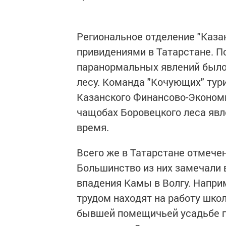
Региональное отделение "Каза
привидениями в Татарстане. П
паранормальных явлений было
лесу. Команда "Кочующих" тур
Казанского Финансово-Экономи
чащобах Боровецкого леса явл
время.
Всего же в Татарстане отмече
Большинство из них замечали 
впадения Камы в Волгу. Напри
трудом находят на работу шко
бывшей помещичьей усадьбе г