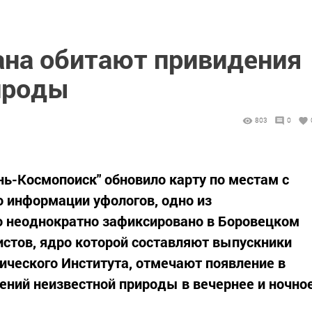
ана обитают привидения
ироды
803
0
нь-Космопоиск" обновило карту по местам с
о информации уфологов, одно из
 неоднократно зафиксировано в Боровецком
истов, ядро которой составляют выпускники
ческого Института, отмечают появление в
ений неизвестной природы в вечернее и ночно