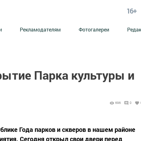
16+
и
Рекламодателям
Фотогалереи
Реда
рытие Парка культуры и
696
0
ублике Года парков и скверов в нашем районе
ятия. Сегодня открыл свои двери перед