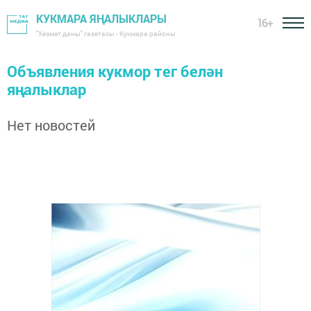
КУКМАРА ЯҢАЛЫКЛАРЫ
16+
"Хезмәт даны" газетасы - Кукмара районы
Объявления кукмор тег белән
яңалыклар
Нет новостей