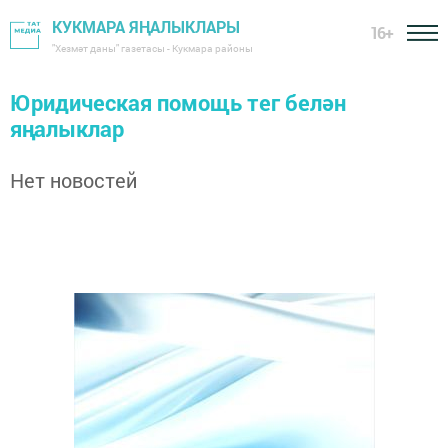
КУКМАРА ЯҢАЛЫКЛАРЫ
16+
"Хезмәт даны" газетасы - Кукмара районы
Юридическая помощь тег белән
яңалыклар
Нет новостей