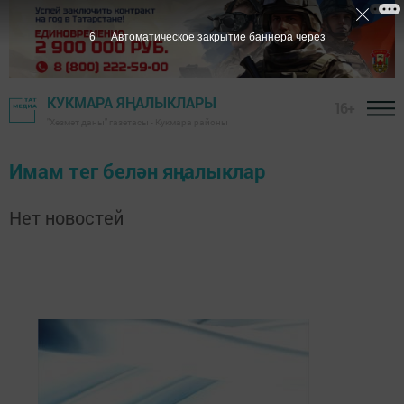
6
Автоматическое закрытие баннера через
КУКМАРА ЯҢАЛЫКЛАРЫ
16+
"Хезмәт даны" газетасы - Кукмара районы
Имам тег белән яңалыклар
Нет новостей