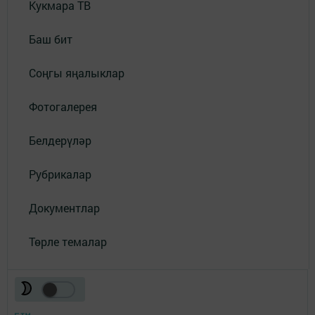
Кукмара ТВ
Баш бит
Соңгы яңалыклар
Фотогалерея
Белдерүләр
Рубрикалар
Документлар
Төрле темалар