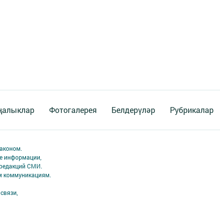
ңалыклар
Фотогалерея
Белдерүләр
Рубрикалар
аконом.
ме информации,
 редакций СМИ.
ым коммуникациям.
связи,