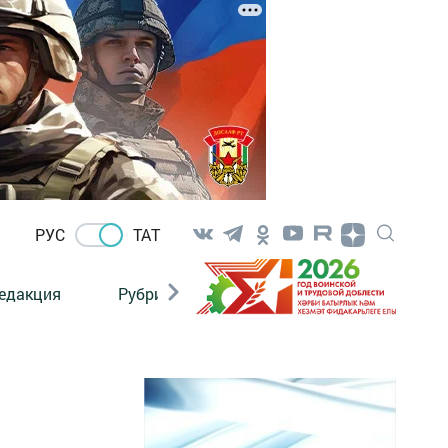
РУС
ТАТ
едакция
Рубрикалар