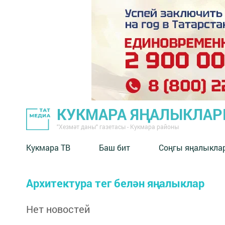
КУКМАРА ЯҢАЛЫКЛА
"Хезмәт даны" газетасы - Кукмара районы
Кукмара ТВ
Баш бит
Соңгы яңалыкла
Архитектура тег белән яңалыклар
Нет новостей