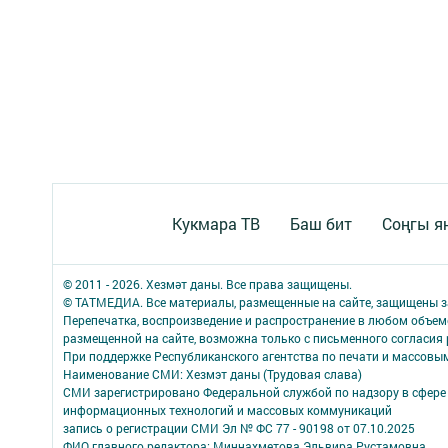
Кукмара ТВ
Баш бит
Соңгы я
© 2011 - 2026. Хезмәт даны. Все права защищены.
© ТАТМЕДИА. Все материалы, размещенные на сайте, защищены з
Перепечатка, воспроизведение и распространение в любом объе
размещенной на сайте, возможна только с письменного согласия
При поддержке Республиканского агентства по печати и массов
Наименование СМИ: Хезмэт даны (Трудовая слава)
СМИ зарегистрировано Федеральной службой по надзору в сфере 
информационных технологий и массовых коммуникаций
запись о регистрации СМИ Эл № ФС 77 - 90198 от 07.10.2025
ФИО главного редактора: Миннахметова Эльвира Рустамовна.