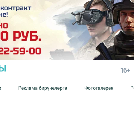
РЫ
16+
р
Реклама бирүчеләргә
Фотогалерея
Р