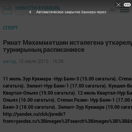
НОВОСТИ КУКМОРА
16+
3
Автоматическое закрытие баннера через
Газета "Трудовая слава" - Кукморский район
СПОРТ
Ринат Мөхәммәтшин истәлегенә үткәрел
турнирының расписаниесе
автор,
10 июля 2015 - 16:36
11 июль Зур Кукмара -Нур Баян-3 (15.00 сәгатьтә). Степа
сәгатьтә). Зилант-Нур Баян-1 (17.00 сәгатьтә). Күкшел-В
Квартал-Олыяз (19.00 сәгатьтә). 12 июль Квартал-Нур Ба
Олыяз (16.00 сәгатьтә). Степан Разин- Нур Баян-1 (17.00
Баян-3 (18.00 сәгатьтә). Зилант-Зур Кукмара (19.00 сәгат
http://yandex.ru/clck/jsredir?
from=yandex.ru%3Bimages%2Fsearch%3Bimages%3B%3B&te