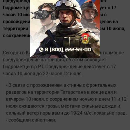
предупреждение на три дня, об этом сообщает
Гидрометцентр РТ. Предупреждение действует с 17
часов 10 июля до 22 часов 12 июля. - В связи с
прохождением активных фронтальных разделов на
территории Татарстана в конце дня и вечером 10 июля,
с сохранением ночью...
Сегодня в Казани и в Татарстане объявили штормовое
предупреждение на три дня, об этом сообщает
Гидрометцентр РТ. Предупреждение действует с 17
часов 10 июля до 22 часов 12 июля.
- В связи с прохождением активных фронтальных
разделов на территории Татарстана в конце дня и
вечером 10 июля, с сохранением ночью и днем 11 и 12
июля ожидаются грозы, местами сильные дожди и
сильный ветер порывами до 19-24 м/с, локально град,
- сообщили синоптики.