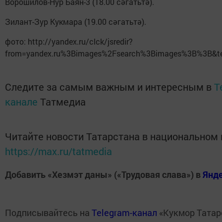
Ворошилов-Нур Баян-3 (18.00 сәгатьтә).
Зилант-Зур Кукмара (19.00 сәгатьтә).
фото: http://yandex.ru/clck/jsredir?
from=yandex.ru%3Bimages%2Fsearch%3Bimages%3B%3B&tex
Следите за самым важным и интересным в
T
канале
Татмедиа
Читайте новости Татарстана в национальном
https://max.ru/tatmedia
Добавить «Хезмэт даны» («Трудовая слава») в
Янд
Подписывайтесь на
Telegram-канал
«Кукмор Татар