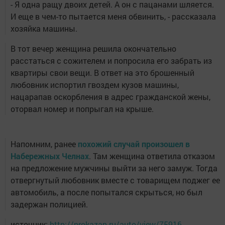
- Я одна ращу двоих детей. А он с пацанами шляется.
И еще в чем-то пытается меня обвинить, - рассказала
хозяйка машины.
В тот вечер женщина решила окончательно
расстаться с сожителем и попросила его забрать из
квартиры свои вещи. В ответ на это брошенный
любовник испортил гвоздем кузов машины,
нацарапав оскорбления в адрес гражданской жены,
оторвал номер и попрыгал на крыше.
Напомним, ранее
похожий случай произошел в
Набережных Челнах
. Там женщина ответила отказом
на предложение мужчины выйти за него замуж. Тогда
отвергнутый любовник вместе с товарищем поджег ее
автомобиль, а после попытался скрыться, но был
задержан полицией.
источник:
http://prokazan.ru/auto/view/75916