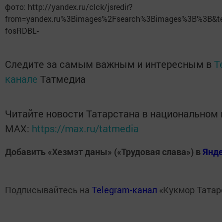
фото: http://yandex.ru/clck/jsredir?
from=yandex.ru%3Bimages%2Fsearch%3Bimages%3B%3B&te
fosRDBL-
Следите за самым важным и интересным в
T
канале
Татмедиа
Читайте новости Татарстана в национальном
MАХ:
https://max.ru/tatmedia
Добавить «Хезмэт даны» («Трудовая слава») в
Янд
Подписывайтесь на
Telegram-канал
«Кукмор Татар