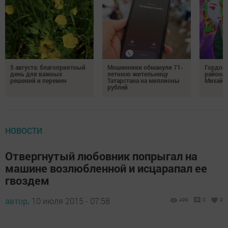
5 августа: благоприятный
Мошенники обманули 71-
Гордос
день для важных
летнюю жительницу
района:
решений и перемен
Татарстана на миллионы
Михайл
рублей
НОВОСТИ
Отвергнутый любовник попрыгал на
машине возлюбленной и исцарапал ее
гвоздем
автор,
10 июля 2015 - 07:58
499
0
0