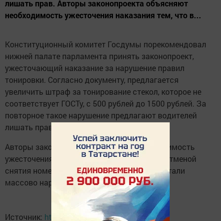
лишать прав. Авторы законопроекта объясняют
необходимость ужесточения наказания тем, что в...
Конституционный комитет Госдумы порекомендовал
нижней палате парламента принять законопроект,
ужесточающий наказание за нарушение правил
тонировки. Согласно документу, предлагается
увеличить штраф за тонирование стекол, которое не
соответствует ГОСТу, с 500 рублей до 1500 рублей. За
повторное такое нарушение предлагают водителей
лишать прав.
Авторы законопроекта объясняют необходимость
ужесточения наказания тем, что в связи с отменой
снятия номерных знаков с авто водители стали
массово нарушать правила тонировки.
Источник:
http://auto.kazanfirst.ru