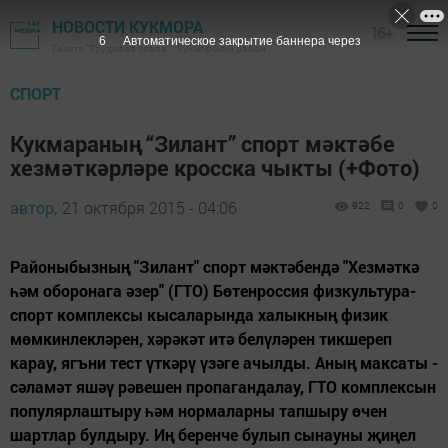
НОВОСТИ КУКМОРА
16+
4
Автоматическое закрытие баннера через
Газета "Трудовая слава" - Кукморский район
СПОРТ
Кукмараның “Зилант” спорт мәктәбе
хезмәткәрләре кросска чыкты (+Фото)
автор,
21 октября 2015 - 04:06
922
0
0
Районыбызның "Зилант" спорт мәктәбендә "Хезмәткә
һәм оборонага әзер" (ГТО) Бөтенроссия физкультура-
спорт комплексы кысаларында халыкның физик
мөмкинлекләрен, хәрәкәт итә белүләрен тикшереп
карау, ягъни тест үткәрү үзәге ачылды. Аның максаты -
сәламәт яшәү рәвешен пропагандалау, ГТО комплексын
популярлаштыру һәм нормаларны тапшыру өчен
шартлар булдыру. Иң беренче булып сынауны җиңел