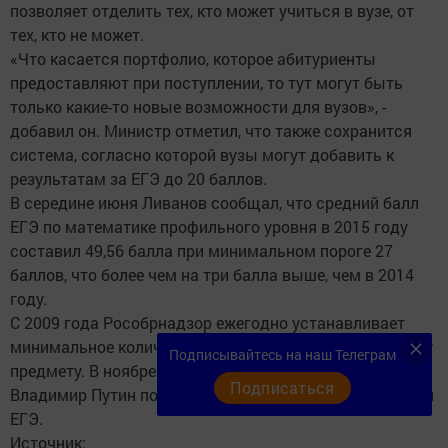
позволяет отделить тех, кто может учиться в вузе, от
тех, кто не может.
«Что касается портфолио, которое абитуриенты
предоставляют при поступлении, то тут могут быть
только какие-то новые возможности для вузов», -
добавил он. Министр отметил, что также сохранится
система, согласно которой вузы могут добавить к
результатам за ЕГЭ до 20 баллов.
В середине июня Ливанов сообщал, что средний балл
ЕГЭ по математике профильного уровня в 2015 году
составил 49,56 балла при минимальном пороге 27
баллов, что более чем на три балла выше, чем в 2014
году.
С 2009 года Рособрнадзор ежегодно устанавливает
минимальное количество тестовых баллов по каждому
Подписывайтесь на наш Телеграм
предмету. В ноябре 2014 года президент России
Подписаться
Владимир Путин поручил повысить минимальный балл
ЕГЭ.
Источник: