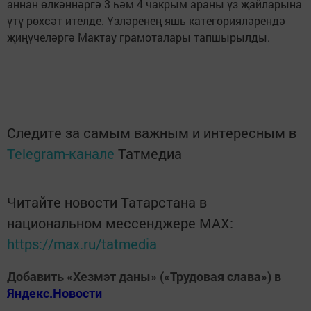
аннан өлкәннәргә 3 һәм 4 чакрым араны үз җайларына
үтү рөхсәт ителде. Үзләренең яшь категорияләрендә
җиңүчеләргә Мактау грамоталары тапшырылды.
Следите за самым важным и интересным в
Telegram-канале
Татмедиа
Читайте новости Татарстана в
национальном мессенджере MАХ:
https://max.ru/tatmedia
Добавить «Хезмэт даны» («Трудовая слава») в
Яндекс.Новости