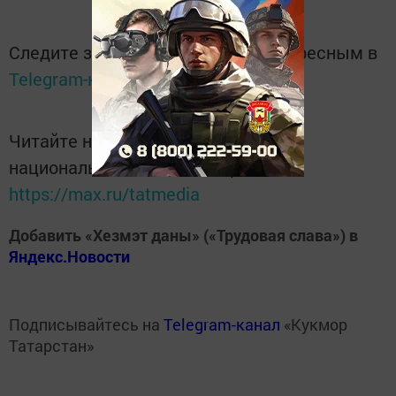
Следите за самым важным и интересным в
Telegram-канале
Татмедиа
Читайте новости Татарстана в
национальном мессенджере MАХ:
https://max.ru/tatmedia
Добавить «Хезмэт даны» («Трудовая слава») в
Яндекс.Новости
Подписывайтесь на
Telegram-канал
«Кукмор
Татарстан»