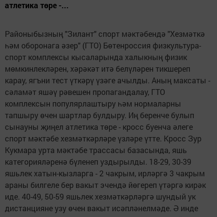
атлетика төре -...
Районыбызның "Зилант" спорт мәктәбендә "Хезмәткә
һәм оборонага әзер" (ГТО) Бөтенроссия физкультура-
спорт комплексы кысаларында халыкның физик
мөмкинлекләрен, хәрәкәт итә белүләрен тикшереп
карау, ягъни тест үткәрү үзәге ачылды. Аның максаты -
сәламәт яшәү рәвешен пропагандалау, ГТО
комплексын популярлаштыру һәм нормаларны
тапшыру өчен шартлар булдыру. Иң беренче булып
сынауны җиңел атлетика төре - кросс буенча әлеге
спорт мәктәбе хезмәткәрләре үзләре үтте. Кросс Зур
Кукмара урта мәктәбе трассасы базасында, яшь
категорияләренә бүленеп уздырылды. 18-29, 30-39
яшьлек хатын-кызларга - 2 чакрым, ирләргә 3 чакрым
араны билгеле бер вакыт эчендә йөгереп үтәргә кирәк
иде. 40-49, 50-59 яшьлек хезмәткәрләргә шундый ук
дистанцияне узу өчен вакыт исәпләнелмәде. Ә инде