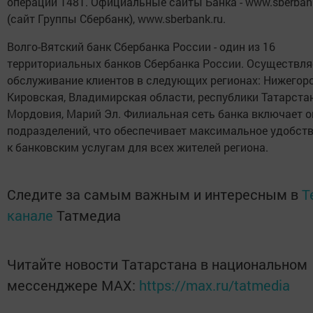
операций 1481. Официальные сайты Банка - www.sberba
(сайт Группы Сбербанк), www.sberbank.ru.
Волго-Вятский банк Сбербанка России - один из 16
территориальных банков Сбербанка России. Осуществля
обслуживание клиентов в следующих регионах: Нижегор
Кировская, Владимирская области, республики Татарстан
Мордовия, Марий Эл. Филиальная сеть банка включает о
подразделений, что обеспечивает максимальное удобст
к банковским услугам для всех жителей региона.
Следите за самым важным и интересным в
T
канале
Татмедиа
Читайте новости Татарстана в национальном
мессенджере MАХ:
https://max.ru/tatmedia