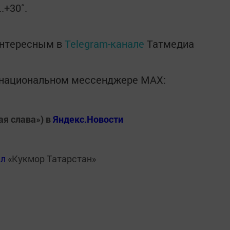
.+30˚.
интересным в
Telegram-канале
Татмедиа
в национальном мессенджере MАХ:
ая слава») в
Яндекс.Новости
ал
«Кукмор Татарстан»