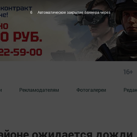
5
Автоматическое закрытие баннера через
16+
и
Рекламодателям
Фотогалереи
Реда
айоне ожидается дожди