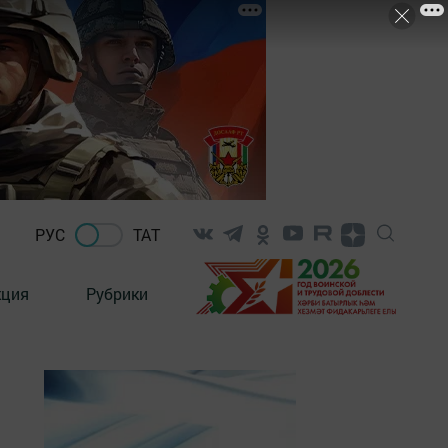
РУС
ТАТ
кция
Рубрики