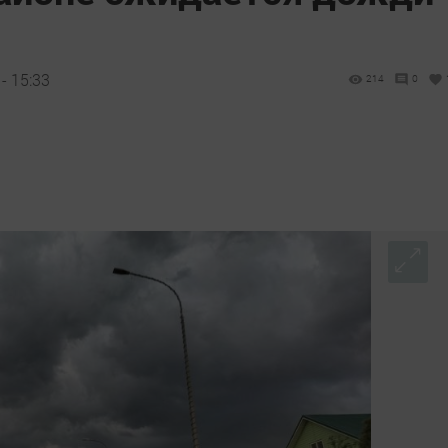
- 15:33
214
0