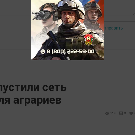
Отправить
Авторизоваться
пустили сеть
ля аграриев
114
0