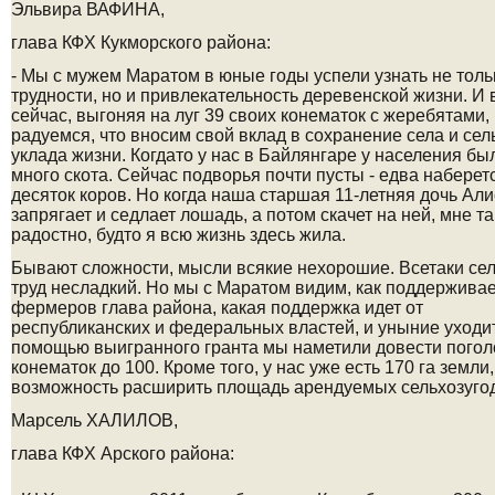
Эльвира ВАФИНА,
глава КФХ Кукморского района:
- Мы с мужем Маратом в юные годы успели узнать не толь
трудности, но и привлекательность деревенской жизни. И 
сейчас, выгоняя на луг 39 своих конематок с жеребятами,
радуемся, что вносим свой вклад в сохранение села и сел
уклада жизни. Когда­то у нас в Байлянгаре у населения бы
много скота. Сейчас подворья почти пусты - едва наберет
десяток коров. Но когда наша старшая 11-­летняя дочь Ал
запрягает и седлает лошадь, а потом скачет на ней, мне та
радостно, будто я всю жизнь здесь жила.
Бывают сложности, мысли всякие нехорошие. Все­таки се
труд несладкий. Но мы с Маратом видим, как поддерживае
фермеров глава района, какая поддержка идет от
республиканских и федеральных властей, и уныние уходит
помощью выигранного гранта мы наметили довести погол
конематок до 100. Кроме того, у нас уже есть 170 га земли,
возможность расширить площадь арендуемых сельхозуго
Марсель ХАЛИЛОВ,
глава КФХ Арского района: