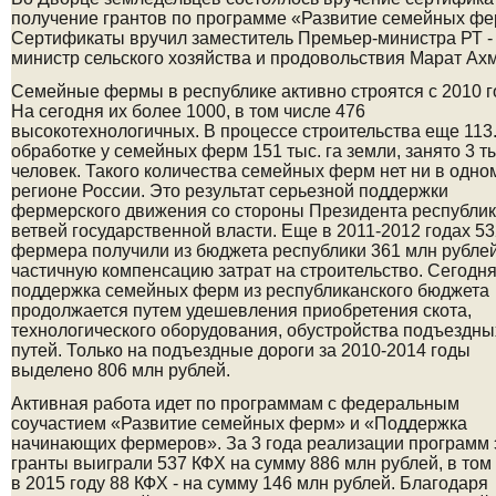
получение грантов по программе «Развитие семейных фе
Сертификаты вручил заместитель Премьер-министра РТ -
министр сельского хозяйства и продовольствия Марат Ахм
Семейные фермы в республике активно строятся с 2010 г
На сегодня их более 1000, в том числе 476
высокотехнологичных. В процессе строительства еще 113.
обработке у семейных ферм 151 тыс. га земли, занято 3 т
человек. Такого количества семейных ферм нет ни в одно
регионе России. Это результат серьезной поддержки
фермерского движения со стороны Президента республик
ветвей государственной власти. Еще в 2011­-2012 годах 5
фермера получили из бюджета республики 361 млн рубле
частичную компенсацию затрат на строительство. Сегодн
поддержка семейных ферм из республиканского бюджета
продолжается путем удешевления приобретения скота,
технологического оборудования, обустройства подъездны
путей. Только на подъездные дороги за 2010-­2014 годы
выделено 806 млн рублей.
Активная работа идет по программам с федеральным
соучастием «Развитие семейных ферм» и «Поддержка
начинающих фермеров». За 3 года реализации программ 
гранты выиграли 537 КФХ на сумму 886 млн рублей, в том
в 2015 году­ 88 КФХ - на сумму 146 млн рублей. Благодаря