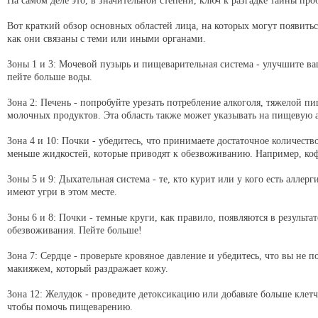
На самом деле это, в значительной степени, ключ к разгадке тайны пр
Вот краткий обзор основных областей лица, на которых могут появить
как они связаны с теми или иными органами.
Зоны 1 и 3: Мочевой пузырь и пищеварительная система - улучшите ва
пейте больше воды.
Зона 2: Печень - попробуйте урезать потребление алкоголя, тяжелой п
молочных продуктов. Эта область также может указывать на пищевую 
Зона 4 и 10: Почки - убедитесь, что принимаете достаточное количеств
меньше жидкостей, которые приводят к обезвоживанию. Например, коф
Зоны 5 и 9: Дыхательная система - те, кто курит или у кого есть аллерг
имеют угри в этом месте.
Зоны 6 и 8: Почки - темные круги, как правило, появляются в результат
обезвоживания. Пейте больше!
Зона 7: Сердце - проверьте кровяное давление и убедитесь, что вы не п
макияжем, который раздражает кожу.
Зона 12: Желудок - проведите детоксикацию или добавьте больше клетч
чтобы помочь пищеварению.