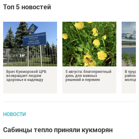
Топ 5 новостей
Врач Кукморской ЦРБ
5 августа: благоприятный
В пруду
возвращает людям
день для важных
района 
здоровье и надежду
решений и перемен
молодо
НОВОСТИ
Сабинцы тепло приняли кукморян