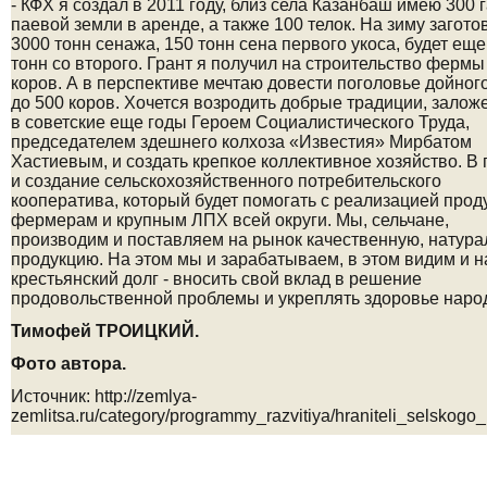
- КФХ я создал в 2011 году, близ села Казанбаш имею 300 
паевой земли в аренде, а также 100 телок. На зиму­ загото
3000 тонн сенажа, 150 тонн сена первого укоса, будет еще
тонн со второго. Грант я получил на строитель­ство фермы
коров. А в перспективе­ мечтаю довести поголовье дойног
до 500 коров. Хочется возродить добрые традиции, зало
в советские еще годы Героем Социалистического Труда,
председателем здешнего колхоза «Известия» Мирбатом
Хастиевым, и создать крепкое коллективное хозяйство. В
и создание сельскохозяйственного потребительского
кооператива, который будет помогать с реализацией прод
фермерам и крупным ЛПХ всей округи. Мы, сельчане,
производим и поставляем на рынок качественную, натур
продукцию. На этом мы и зарабатываем, в этом видим и 
крестьянский долг - вносить свой вклад в решение
продовольственной проблемы и укреплять здоровье наро
Тимофей ТРОИЦКИЙ.
Фото автора.
Источник: http://zemlya-
zemlitsa.ru/category/programmy_razvitiya/hraniteli_selskogo_