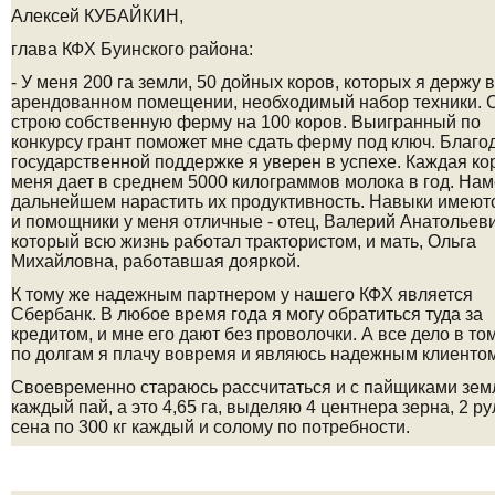
Алексей КУБАЙКИН,
глава КФХ Буинского района:
- У меня 200 га земли, 50 дойных коров, которых я держу в
арендованном помещении, необходимый набор техники. 
строю собственную ферму на 100 коров. Выигранный по
конкурсу грант поможет мне сдать ферму под ключ. Благо
государственной поддержке я уверен в успехе. Каждая ко
меня дает в среднем 5000 килограммов молока в год. Нам
дальнейшем нарастить их продуктивность. Навыки имеютс
и помощники у меня отличные - отец, Валерий Анатольеви
который всю жизнь работал трактористом, и мать, Ольга
Михайловна, работавшая дояркой.
К тому же надежным партнером у нашего КФХ является
Сбербанк. В любое время года я могу обратиться туда за
кредитом, и мне его дают без проволочки­. А все дело в том
по долгам я плачу­ вовремя и являюсь надежным клиентом
Своевременно стараюсь рассчитаться и с пайщиками зем
каждый пай, а это 4,65 га, выделяю 4 центнера зерна, 2 р
сена по 300 кг каждый и солому по потребности.