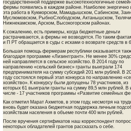
государст­венной поддержке высо­ко­технологич­ные семе
фер­мы появились в каждом районе. Наиболее энергично 
эта работа в Кукморском, Мамадыш­ском, Сабинском, Заи
Муслюмовском, Рыбно­Слободс­ком, Ак­танышском, Тюлячи
Нижнекамском, Арском, Высокогорском районах.
К сожалению, есть примеры, когда бюджетные деньги
растрачиваются, а фермы не возводятся. По таким факт
и П РТ обращается в суды с исками о возврате средств в 
Большая помощь фермерам республики оказывается так
благодаря программе «Лизинг­грант». Не менее 30% средс
ней направляется в сельское хозяйство. В 2014 году по
направлению «сельский бизнес» гранты выиграли 174
предпринимателя на сумму субсидий 201 млн рублей. В 2
году состоялся первый этап конкурса по направлению «с
хозяйство». К конкурсу были допущены 78 участников, из
которых 61 выиграли гранты на сумму 89,5 млн рублей. В 
числе - 17 участников программы «Развитие семейных фе
Как отметил Марат Ахметов, в этом году, несмотря на труд
вновь будет оказана бюджетная поддержка личным подс
хозяйствам населения в объеме почти 400 млн рублей.
После вручения сертификатов наш корреспондент попро
некоторых обла­дателей­ грантов рассказать о себе.