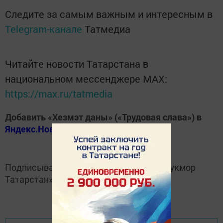
Следите за самым важным и интересным в
Telegram-канале
Татмедиа
Читайте новости Татарстана в
национальном мессенджере MАХ:
https://max.ru/tatmedia
Добавить «Хезмэт даны» («Трудовая слава») в
Яндекс.Новости
Подписывайтесь на
Telegram-канал
«Кукмор
Татарстан»