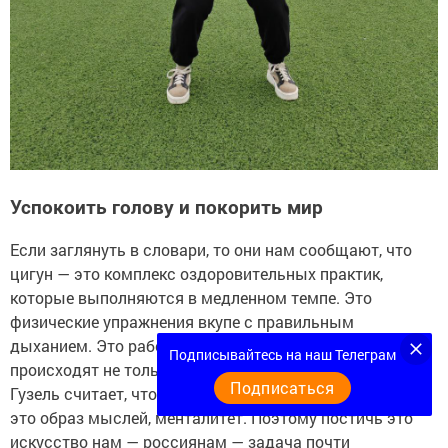
Успокоить голову и покорить мир
Если заглянуть в словари, то они нам сообщают, что
цигун — это комплекс оздоровительных практик,
которые выполняются в медленном темпе. Это
физические упражнения вкупе с правильным
дыханием. Это работа с энергиями, после чего
Подписывайтесь на наш Телеграм
происходят не только оздоровление тела, но и ума.
Подписаться
Гузель считает, что: «Цигун — больше, чем упражнения,
это образ мыслей, менталитет. Поэтому постичь это
искусство нам — россиянам — задача почти