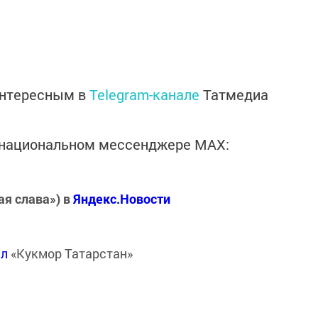
интересным в
Telegram-канале
Татмедиа
в национальном мессенджере MАХ:
ая слава») в
Яндекс.Новости
ал
«Кукмор Татарстан»