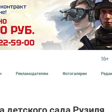
16+
и
Рекламодателям
Фотогалереи
Реда
а детского сада Рузиля