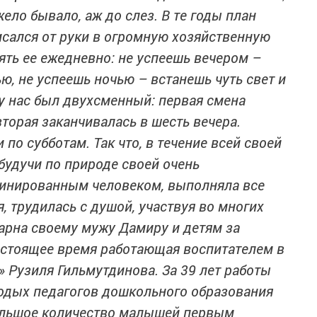
ело бывало, аж до слез. В те годы план
исался от руки в огромную хозяйственную
ять ее ежедневно: не успеешь вечером –
ю, не успеешь ночью – встанешь чуть свет и
у нас был двухсменный: первая смена
вторая заканчивалась в шесть вечера.
 по субботам. Так что, в течение всей своей
 будучи по природе своей очень
инированным человеком, выполняла все
 трудилась с душой, участвуя во многих
дарна своему мужу Дамиру и детям за
настоящее время работающая воспитателем в
» Рузиля Гильмутдинова. За 39 лет работы
лодых педагогов дошкольного образования
ольшое количество малышей первым