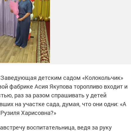
й. Заведующая детским садом «Колокольчик»
вой фабрике Асия Якупова торопливо входит и
стью, раз за разом спрашивать у детей
ших на участке сада, думая, что они одни: «А
е Рузиля Харисовна?»
австречу воспитательница, ведя за руку