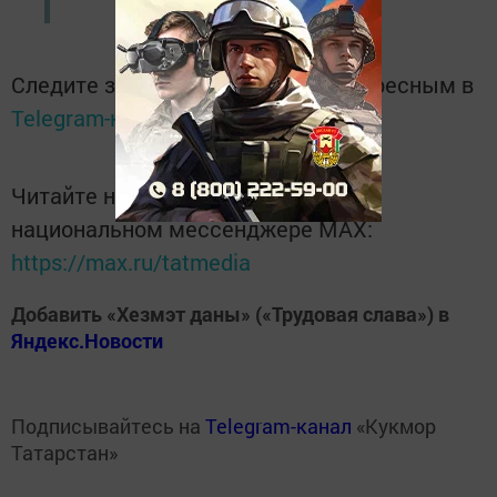
Следите за самым важным и интересным в
Telegram-канале
Татмедиа
Читайте новости Татарстана в
национальном мессенджере MАХ:
https://max.ru/tatmedia
Добавить «Хезмэт даны» («Трудовая слава») в
Яндекс.Новости
Подписывайтесь на
Telegram-канал
«Кукмор
Татарстан»