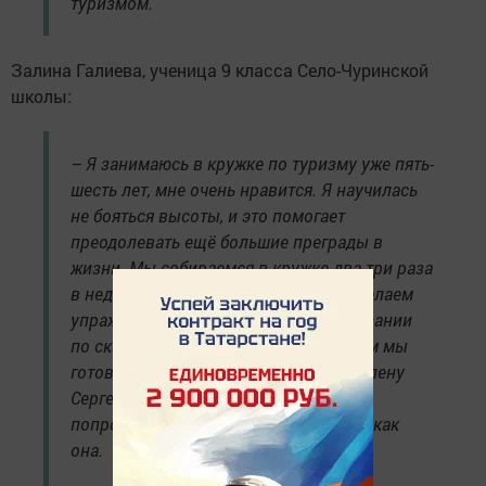
туризмом.
Залина Галиева, ученица 9 класса Село-Чуринской
школы:
– Я занимаюсь в кружке по туризму уже пять-
шесть лет, мне очень нравится. Я научилась
не бояться высоты, и это помогает
преодолевать ещё большие преграды в
жизни. Мы собираемся в кружке два-три раза
в неделю. Сначала бегаем на улице, делаем
упражнения, потом тренируемся в лазании
по скалодрому. К этим соревнованиям мы
готовились серьезно. Я лично знаю Елену
Сергеевну и в будущем тоже хочу
попробовать достичь таких же высот, как
она.