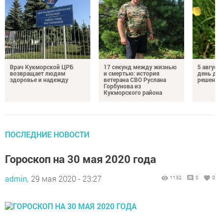
Врач Кукморской ЦРБ
17 секунд между жизнью
5 авгус
возвращает людям
и смертью: история
день д
здоровье и надежду
ветерана СВО Руслана
решений
Горбунова из
Кукморского района
ПОСЛЕДНИЕ НОВОСТИ
Гороскоп на 30 мая 2020 года
admin,
29 мая 2020 - 23:27
1132
0
0