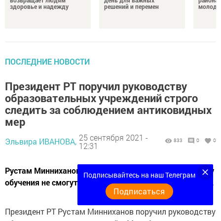
возвращает людям
день для важных
района 
здоровье и надежду
решений и перемен
молодо
ПОСЛЕДНИЕ НОВОСТИ
Президент РТ поручил руководству
образовательных учреждений строго
следить за соблюдением антиковидных
мер
25 сентября 2021 -
Эльвира ИВАНОВА,
833
0
0
12:31
Рустам Минниханов отметил, что традиционную форму
Подписывайтесь на наш Телеграм
обучения не смогут заменить никакие онлайн-системы.
Подписаться
Президент РТ Рустам Минниханов поручил руководству