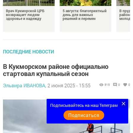
Врач Кукморской ЦРБ
5 августа: благоприятный
В пруду
возвращает людям
день для важных
района 
здоровье и надежду
решений и перемен
молодо
ПОСЛЕДНИЕ НОВОСТИ
В Кукморском районе официально
стартовал купальный сезон
Эльвира ИВАНОВА,
2 июня 2025 - 15:55
515
0
0
Подписывайтесь на наш Телеграм
Подписаться