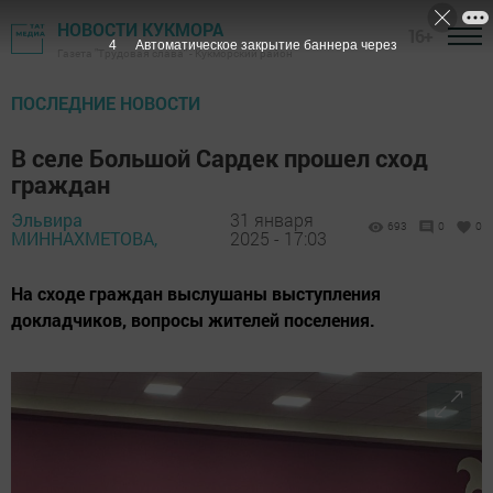
НОВОСТИ КУКМОРА
16+
2
Автоматическое закрытие баннера через
Газета "Трудовая слава" - Кукморский район
ПОСЛЕДНИЕ НОВОСТИ
В селе Большой Сардек прошел сход
граждан
Эльвира
31 января
693
0
0
МИННАХМЕТОВА,
2025 - 17:03
На сходе граждан выслушаны выступления
докладчиков, вопросы жителей поселения.