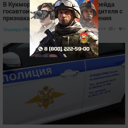
В Кукморском районе во время рейда
госавтоинспекторы выявили водителя с
признаками алкогольного опьянения
31 января 2025 -
Эльвира ИВАНОВА,
419
0
0
16:46