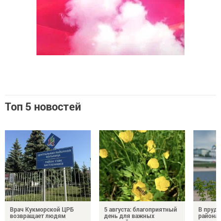
Топ 5 новостей
Врач Кукморской ЦРБ
5 августа: благоприятный
В пруду
возвращает людям
день для важных
района 