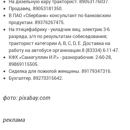
На дизельную кару тракторист. 89053176037.
Продавец. 89053181350.
В ПАО «Сбербанк» консультант по банковским
продуктам. 89376267475.
На птицефабрику - укладчик яиц; электрик 3-6
разряда, з/п по результатам собеседования;
тракторист категории А, В, С, D, E. Доставка на
работу на автобусе организации.8 (83334) 6-11-47.
КФХ «Самигуллин И.Р.» - разнорабочие. 2-60-28,
89869115505.
Сиделка для пожилой женщины. 89179347316.
Бухгалтер. 89270315642.
фото: pixabay.com
реклама