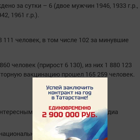
ено за сутки – 6 (двое мужчин 1946, 1933 г.р.,
2, 1961 г.р.).
 111 человек, в том числе 102 за минувшие
60 человек (прирост 6 130), из них 1 880 123
вторную вакцинацию прошел 165 259 человек.
интересным в
Telegram-канале
Татмедиа
в национальном мессенджере MАХ: