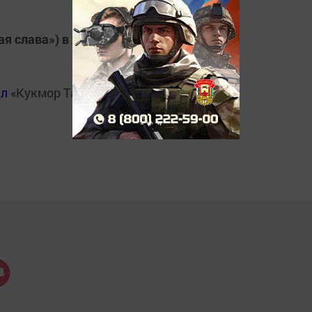
ая слава») в
Яндекс.Новости
ал
«Кукмор Татарстан»