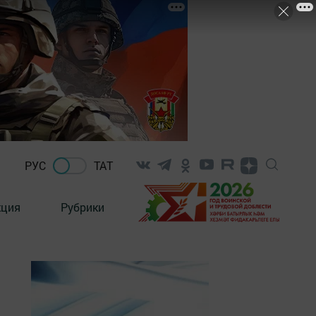
РУС
ТАТ
кция
Рубрики