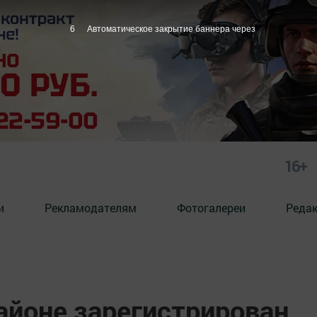
5
Автоматическое закрытие баннера через
16+
и
Рекламодателям
Фотогалереи
Реда
айоне зарегистрирован