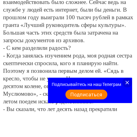
взаимодействовать было сложнее. Сейчас ведь на
службе у людей есть интернет, были бы деньги. В
прошлом году выиграли 100 тысяч рублей в рамках
гранта «Лучший руководитель сферы культуры».
Большая часть этих средств была затрачена на
запросы документов из архивов.
- С кем разделили радость?
- Когда занялась изучением рода, моя родная сестра
скептически спросила, кого я планирую найти.
Поэтому я позвонила первым делом ей. «Сядь в
кресло, чтобы не упасть. Нашла нашего дедушку в
Подписывайтесь на наш Телеграм
десятом колене, он является одним из основателей
Муслюмово», - сказала я ей. Договорились, что
Подписаться
летом поедем искать родственников.
- Вы сказали, что лет десять назад прекратили
исследование родословной, что побудило Вас
начать его вновь?
- Как-то раз я предоставила заместителю директора