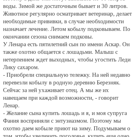
воды. Зимой же достаточным бывает и
30 литров
.
Животное регулярно осматривает ветеринар, делает
необходимые прививки, в случае необходимости
назначает лечение. Летом кобылу подковываем. По
окончании сезона снимаем подковы.
У Ленара есть пятилетний сын по имени Аскар. Он
также охотно общается с лошадьми. Малыш с
нетерпением ждет выходных, чтобы угостить Леди
Лику сахаром.
- Приобрели специальную тележку. На ней недавно
перевезли кобылу в родную деревню Березняк.
Сейчас за ней ухаживает отец. А мы же их
навещаем при каждой возможности, - говорит
Ленар.
- Желание сына купить лошадь и я, и моя супруга
Фания восприняли с энтузиазмом. Поэтому мы
охотно даем кобыле приют на зиму. Подумываем о
том, чтобы увеличить поголовье, купить еще одно