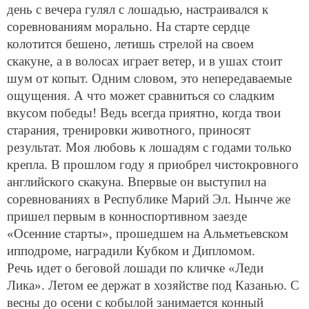
день с вечера гулял с лошадью, настраивался к
соревнованиям морально. На старте сердце
колотится бешено, летишь стрелой на своем
скакуне, а в волосах играет ветер, и в ушах стоит
шум от копыт. Одним словом, это непередаваемые
ощущения. А что может сравниться со сладким
вкусом победы! Ведь всегда приятно, когда твои
старания, тренировки животного, приносят
результат. Моя любовь к лошадям с годами только
крепла. В прошлом году я приобрел чистокровного
английского скакуна. Впервые он выступил на
соревнованиях в Республике Марий Эл. Нынче же
пришел первым в конноспортивном заезде
«Осенние старты», прошедшем на Альметьевском
ипподроме, наградили Кубком и Дипломом.
Речь идет о беговой лошади по кличке «Леди
Лика». Летом ее держат в хозяйстве под Казанью. С
весны до осени с кобылой занимается конный