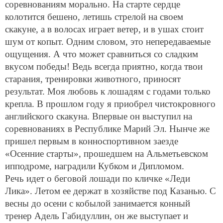
соревнованиям морально. На старте сердце
колотится бешено, летишь стрелой на своем
скакуне, а в волосах играет ветер, и в ушах стоит
шум от копыт. Одним словом, это непередаваемые
ощущения. А что может сравниться со сладким
вкусом победы! Ведь всегда приятно, когда твои
старания, тренировки животного, приносят
результат. Моя любовь к лошадям с годами только
крепла. В прошлом году я приобрел чистокровного
английского скакуна. Впервые он выступил на
соревнованиях в Республике Марий Эл. Нынче же
пришел первым в конноспортивном заезде
«Осенние старты», прошедшем на Альметьевском
ипподроме, наградили Кубком и Дипломом.
Речь идет о беговой лошади по кличке «Леди
Лика». Летом ее держат в хозяйстве под Казанью. С
весны до осени с кобылой занимается конный
тренер Адель Габидуллин, он же выступает и