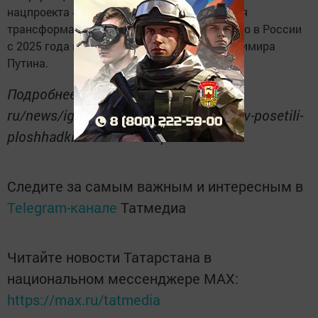
нацпроекта «Экономика данных и цифровая
трансформация государства», реализуемого в России
с 2025 года по поручению президента Владимира
Путина.
Подробнее: https://www. tatar-inform.
ru/news/igor-komarov-i-sergei-cemezov-posetili-
ploshhadki-konferencii-cipr-5986704
Следите за самым важным и интересным в
Telegram-канале
Татмедиа
Читайте новости Татарстана в
национальном мессенджере MАХ:
https://max.ru/tatmedia