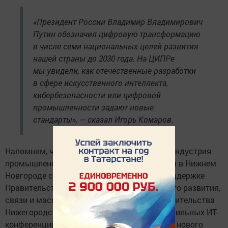
«Президент России Владимир Владимирович
Путин обозначил цифровую трансформацию
в числе семи национальных целей развития
нашей страны до 2030 года. На ЦИПРе
мы увидели, как отечественные разработки
в сфере искусственного интеллекта,
кибербезопасности или цифровой
промышленности задают новые
стандарты», — сказал Игорь Комаров.
Напомним, что X конференция «Цифровая индустрия
промышленной России» (ЦИПР) проводится в Нижнем
Новгороде со 2 по 5 июня 2025 года при поддержке
Правительства РФ, Министерства цифрового развития,
связи и массовых коммуникаций РФ и правительства
Нижегородской области. Организация профильных ИТ-
конференций и выставок отвечает задачам нового