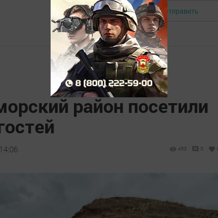
Отправить
Авторизоваться
морский район посетили
 гостей
14:06
453
0