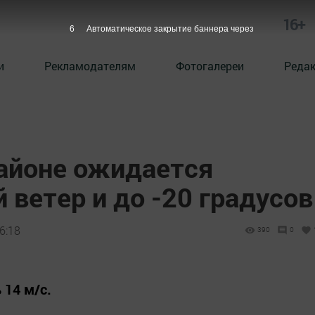
16+
5
Автоматическое закрытие баннера через
и
Рекламодателям
Фотогалереи
Реда
айоне ожидается
 ветер и до -20 градусов
6:18
390
0
 14 м/с.