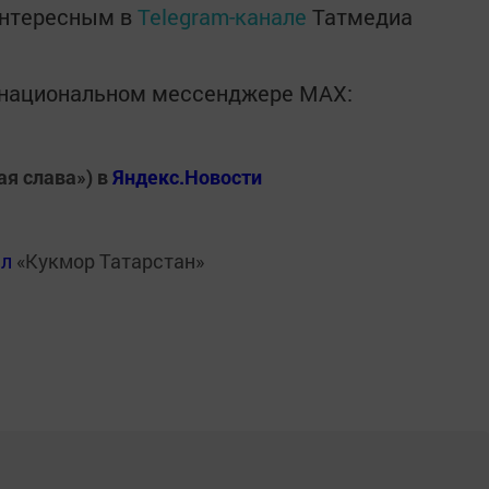
интересным в
Telegram-канале
Татмедиа
в национальном мессенджере MАХ:
ая слава») в
Яндекс.Новости
ал
«Кукмор Татарстан»