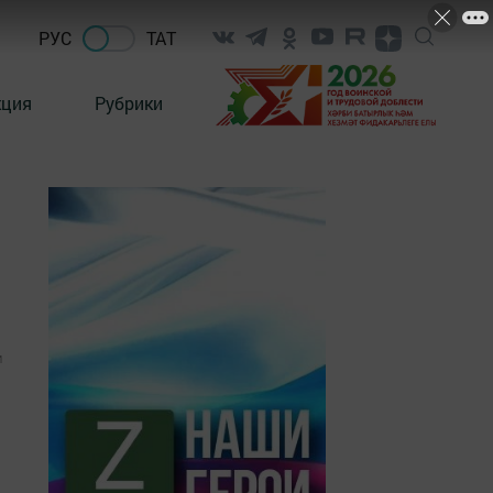
РУС
ТАТ
кция
Рубрики
1