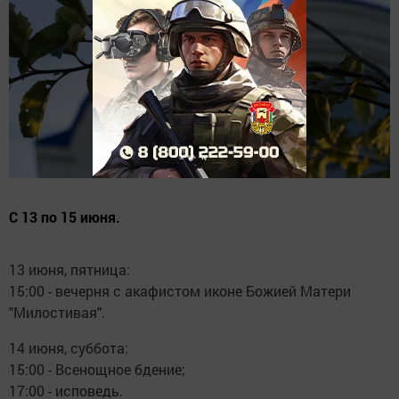
С 13 по 15 июня.
13 июня, пятница:
15:00 - вечерня с акафистом иконе Божией Матери
"Милостивая".
14 июня, суббота:
15:00 - Всенощное бдение;
17:00 - исповедь.