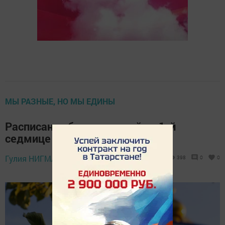
МЫ РАЗНЫЕ, НО МЫ ЕДИНЫ
Расписание богослужений на 1-й
седмице по Пятидесятнице
10 июня 2025 -
Гулия НИГМАТУЛЛИНА,
398
0
0
14:38