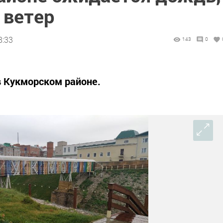
 ветер
8:33
143
0
в Кукморском районе.