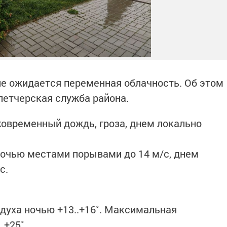
не ожидается переменная облачность. Об этом
петчерская служба района.
овременный дождь, гроза, днем локально
 ночью местами порывами до 14 м/с, днем
с.
духа ночью +13..+16˚. Максимальная
.+25˚.