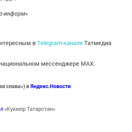
ор-информ»
интересным в
Telegram-канале
Татмедиа
в национальном мессенджере MАХ:
ая слава») в
Яндекс.Новости
ал
«Кукмор Татарстан»