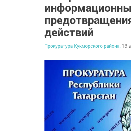
информационных
предотвращени
действий
Прокуратура Кукморского района,
18 а