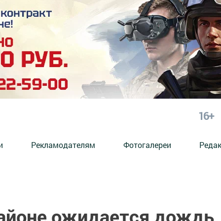
16+
и
Рекламодателям
Фотогалереи
Реда
айоне ожидается дождь,