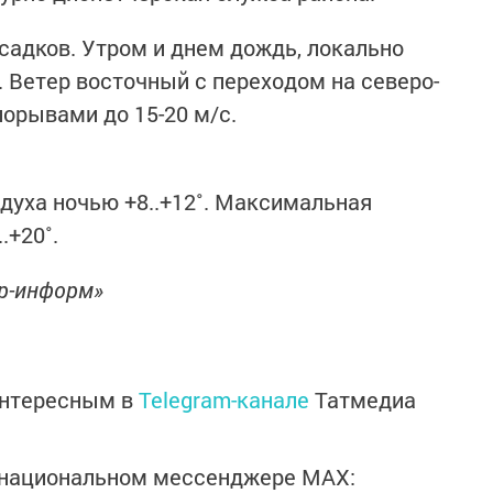
адков. Утром и днем дождь, локально
. Ветер восточный с переходом на северо-
порывами до 15-20 м/с.
уха ночью +8..+12˚. Максимальная
.+20˚.
ор-информ»
интересным в
Telegram-канале
Татмедиа
в национальном мессенджере MАХ: