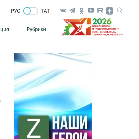
РУС
ТАТ
кция
Рубрики
1