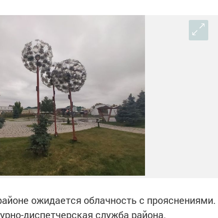
 районе ожидается облачность с прояснениями.
урно-диспетчерская служба района.