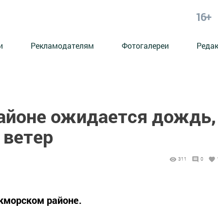
16+
и
Рекламодателям
Фотогалереи
Реда
айоне ожидается дождь,
 ветер
311
0
укморском районе.