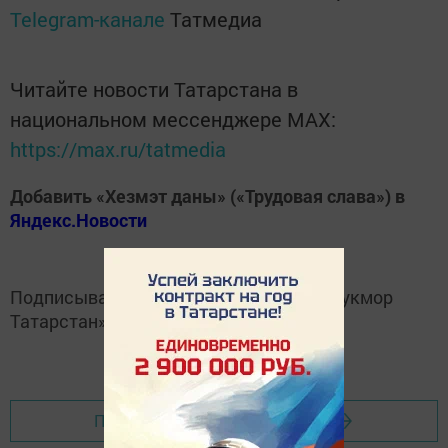
Telegram-канале
Татмедиа
Читайте новости Татарстана в
национальном мессенджере MАХ:
https://max.ru/tatmedia
Добавить «Хезмэт даны» («Трудовая слава») в
Яндекс.Новости
Подписывайтесь на
Telegram-канал
«Кукмор
Татарстан»
Перейти на страницу новости