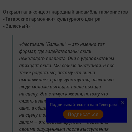
Открыл гала-концерт народный ансамбль гармонистов
«Татарские гармоники» культурного центра
«Залесный».
«Фестиваль “Балкыш” — это именно тот
формат, где задействованы люди
немолодого возраста. Они с удовольствием
приходят сюда. Мы сейчас выступили, и все
такие радостные, потому что сцена
омолаживает, сразу чувствуется, насколько
люди моложе выглядят после выхода
на сцену. Это стимул к жизни, потому что
сидеть взаперти, в четырех стенах, — это
Подписывайтесь на наш Телеграм
одно, а общаться с людьми, выходить
Подписаться
на сцену и заниматься своим любимым
делом — это совсем другое», — поделился
своими ощущениями после выступления