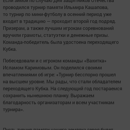
Если зимой по случаю Дня защитников Отечества
проводился турнир памяти Ильмира Кашапова,
то турнир по мини-футболу в осенний период уже
входит в традицию — проходит второй год подряд.
Призерам, а также лучшим игрокам соревнований
вручили грамоты, статуэтки и денежные призы.
Команда-победитель была удостоена переходящего
Кубка.
Побеседовали и с игроком команды «Вахитка»
Исламом Каримовым. Он поделился своими
впечатлениями об игре: «Турнир бесспорно прошел
на высшем уровне. Мы рады, что стали обладателем
переходящего Кубка. На следующий год постараемся
сохранить нынешнюю планку. Выражаем
благодарность организаторам и всем участникам
турнира».
Пусть турнир памяти нашего земляка-героя будет