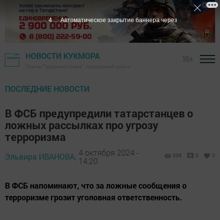
2
Автоматическое закрытие баннера через
НОВОСТИ КУКМОРА
16+
Газета "Трудовая слава" - Кукморский район
ПОСЛЕДНИЕ НОВОСТИ
В ФСБ предупредили татарстанцев о
ложных рассылках про угрозу
терроризма
4 октября 2024 -
Эльвира ИВАНОВА,
339
0
0
14:20
В ФСБ напоминают, что за ложные сообщения о
терроризме грозит уголовная ответственность.