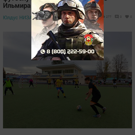
Ильмира Кашапова
4 октября 2024 -
Юлдус НИЗАМЕЕВА,
277
0
0
12:37