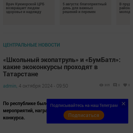
Врач Кукморской ЦРБ
5 августа: благоприятный
В пруду
возвращает людям
день для важных
района 
здоровье и надежду
решений и перемен
молодо
ЦЕНТРАЛЬНЫЕ НОВОСТИ
«Школьный экопатруль» и «БумБатл»:
какие экоконкурсы проходят в
Татарстане
admin,
4 октября 2024 - 09:50
305
0
0
По республике было организовано более 17 тыс.
Подписывайтесь на наш Телеграм
мероприятий, награждены активные участники
Подписаться
конкурса.