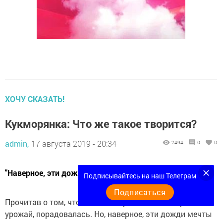
ХОЧУ СКАЗАТЬ!
Кукморянка: Что же такое творится?
admin,
17 августа 2019 - 20:34
2494
0
0
"Наверное, эти дожди мечты разобьют вдребезги"
Подписывайтесь на наш Телеграм
Подписаться
Прочитав о том, что в этом году ожидается хороший
урожай, порадовалась. Но, наверное, эти дожди мечты