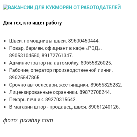
Для тех, кто ищет работу
Швеи, помощницы швеи. 89600450444.
Повар, бармен, официант в кафе «РЭД».
89053104550, 89172761347.
Администратор на автомойку. 89655826025.
Рабочие, оператор производственной линии.
89625547865.
Срочно автослесари, жестянщики. 89655825282.
Лицензированные охранники. 89872708244.
Пекарь-печник. 89270315642.
В магазин штор - продавец, швея. 89061240126.
фото: pixabay.com