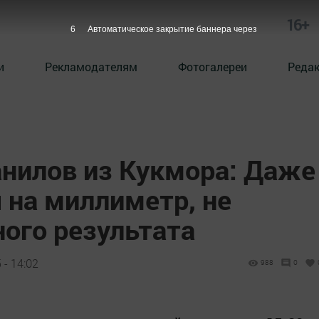
16+
5
Автоматическое закрытие баннера через
и
Рекламодателям
Фотогалереи
Реда
анилов из Кукмора: Даже
 на миллиметр, не
ого результата
 - 14:02
988
0