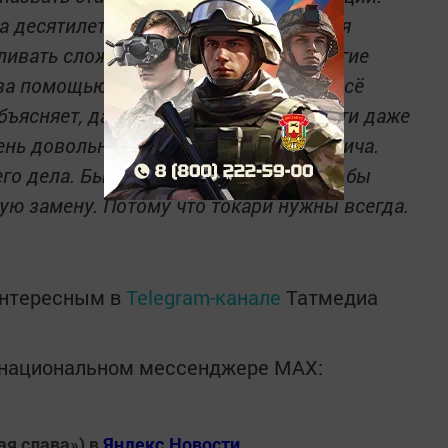
а десятилетия. Прекрасно разбирается
вливать сложные запасные части. Многие
за помощью. Никому не отказывает: всё
бъясняет, дает советы, по возможности даже
ень довольны работой Павла Борисовича.
го дела. Было бы замечательно, если бы
ую замену. Потому что токари нужны всегда.
интересным в
Telegram-канале
Татмедиа
в национальном мессенджере MАХ:
ая слава») в
Яндекс.Новости