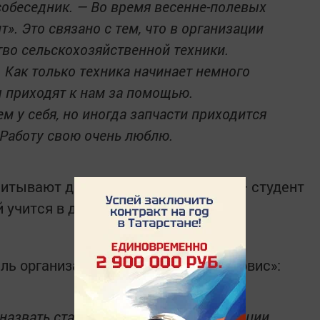
собеседник. — Во время весенне-полевых
т». Это связано с тем, что в организации
во сельскохозяйственной техники.
. Как только техника начинает немного
 приходят к нам за помощью.
м у себя, но иногда запчасти приходится
 Работу свою очень люблю.
питывают двоих сыновей. Старший — студент
й учится в девятом классе.
ль организации «Кукмор-агрохимсервис»:
назвать старейшиной нашей организации.