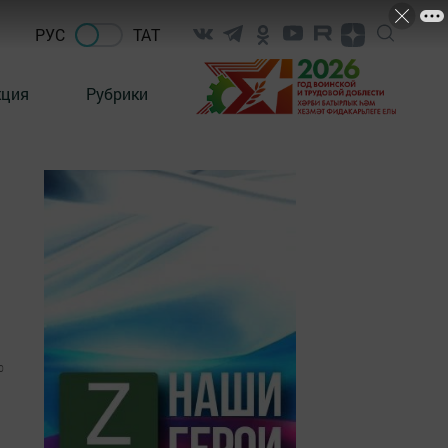
РУС
ТАТ
кция
Рубрики
0