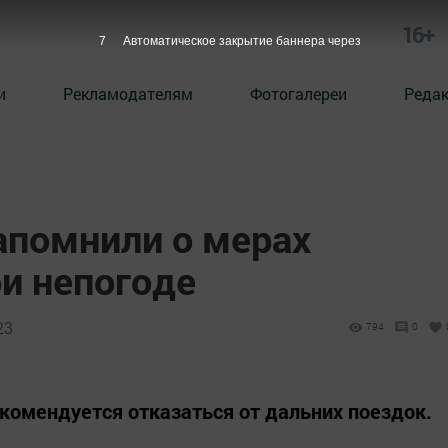
16+
6
Автоматическое закрытие баннера через
и
Рекламодателям
Фотогалереи
Реда
апомнили о мерах
и непогоде
23
794
0
омендуется отказаться от дальних поездок.