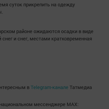
ремя суток прикрепить на одежду
ы.
морском районе ожидаются осадки в виде
 снег и снег, местами кратковременная
интересным в
Telegram-канале
Татмедиа
в национальном мессенджере MАХ: