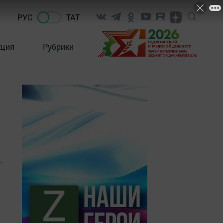
РУС
ТАТ
кция
Рубрики
0