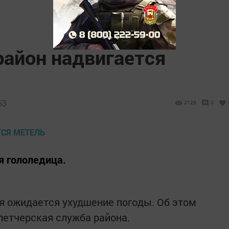
район надвигается
53
2126
0
я гололедица.
я ожидается ухудшение погоды. Об этом
петчерская служба района.