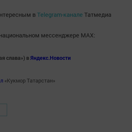
интересным в
Telegram-канале
Татмедиа
в национальном мессенджере MАХ:
ая слава») в
Яндекс.Новости
ал
«Кукмор Татарстан»