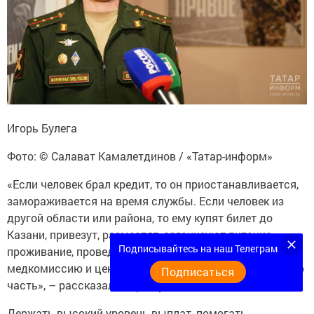
Игорь Булега
Фото: © Салават Камалетдинов / «Татар-информ»
«Если человек брал кредит, то он приостанавливается,
замораживается на время службы. Если человек из
другой области или района, то ему купят билет до
Казани, привезут, разместят, организуют питание,
Подписывайтесь на наш Телеграм
проживание, проведут все мероприятия отбора,
медкомиссию и централизованно направят в воинскую
Подписаться
часть», – рассказал Игорь Булега.
Держать высокий уровень выплат, помогать