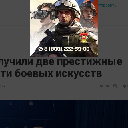
Отправить
Авторизоваться
лучили две престижные
сти боевых искусств
:27
390
0