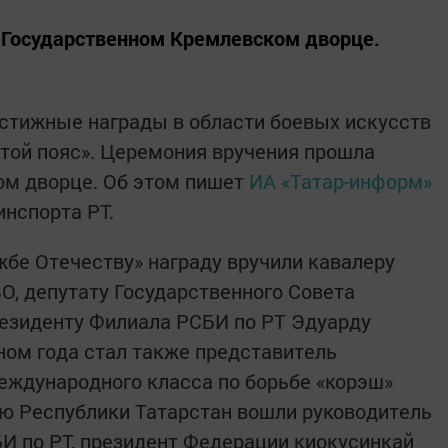
 Государственном Кремлевском дворце.
стижные награды в области боевых искусств
той пояс». Церемония вручения прошла
ом дворце. Об этом пишет
ИА «Татар-информ»
инспорта РТ.
жбе Отечеству» награду вручили кавалеру
О, депутату Государственного Совета
резиденту Филиала РСБИ по РТ Эдуарду
ом года стал также представитель
еждународного класса по борьбе «корэш»
ю Республики Татарстан вошли руководитель
И по РТ, президент Федерации киокусинкай