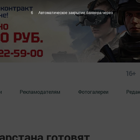
4
Автоматическое закрытие баннера через
16+
и
Рекламодателям
Фотогалереи
Реда
арстана готовят