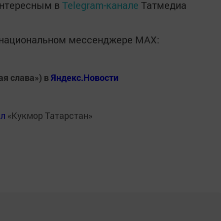
интересным в
Telegram-канале
Татмедиа
в национальном мессенджере MАХ:
ая слава») в
Яндекс.Новости
ал
«Кукмор Татарстан»