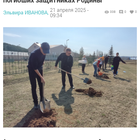
21 апреля 2025 -
Эльвира ИВАНОВА,
338
0
0
09:34