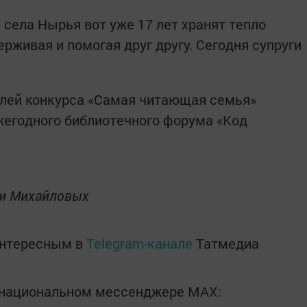
 села Нырья вот уже 17 лет хранят тепло
ерживая и помогая друг другу. Сегодня супруги
елей конкурса «Самая читающая семья»
жегодного библиотечного форума «Код
ьи Михайловых
интересным в
Telegram-канале
Татмедиа
в национальном мессенджере MАХ: