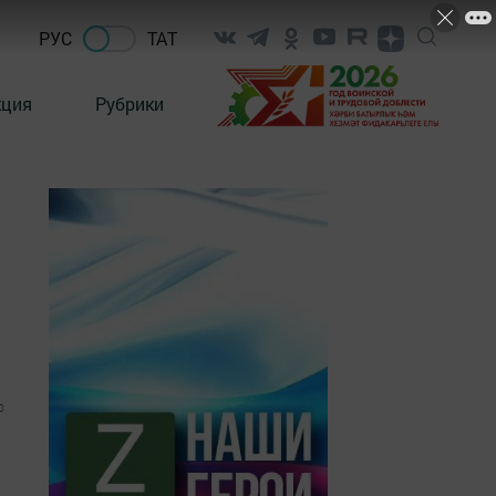
РУС
ТАТ
кция
Рубрики
0