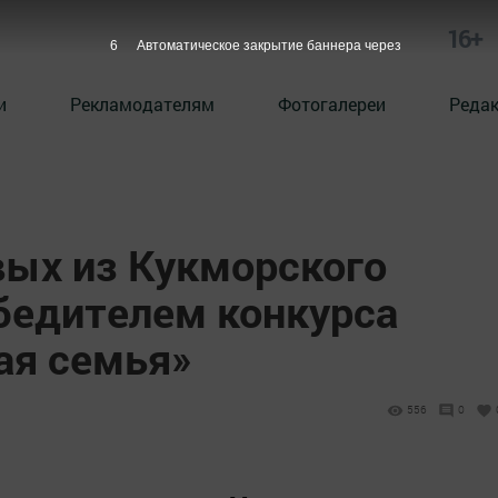
16+
5
Автоматическое закрытие баннера через
и
Рекламодателям
Фотогалереи
Реда
ых из Кукморского
обедителем конкурса
ая семья»
1
556
0