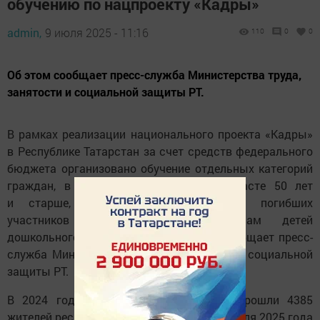
обучению по нацпроекту «Кадры»
admin,
9 июля 2025 - 11:16
110
0
0
Об этом сообщает пресс-служба Министерства труда,
занятости и социальной защиты РТ.
В рамках реализации национального проекта «Кадры»
в Республике Татарстан за счет средств федерального
бюджета организовано обучение отдельных категорий
граждан, в том числе граждан в возрасте 50 лет
и старше, инвалидов, членов семей погибших
участников СВО, неработающих мам детей
дошкольного возраста и др. Об этом сообщает пресс-
служба Министерства труда, занятости и социальной
защиты РТ.
В 2024 году обучение по нацпроекту прошли 4385
жителей республики. По состоянию на 8 июля 2025 года