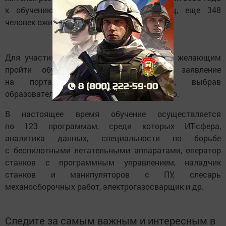
к обучению приступил 321 татарстанец, еще 348
человек ожидают начала обучения.
Для участия в мероприятиях гражданам, желающим
пройти обучение, необходимо подать заявление
на портале «Работа в России», выбрав
образовательную программу и организацию.
В настоящее время обучение осуществляется
по 123 программам, среди которых ИТ-сфера,
аналитика данных, специальности по борьбе
с беспилотными летательными аппаратами, оператор
станков с программным управлением, наладчик
станков и манипуляторов с ПУ, слесарь
механосборочных работ, электрогазосварщик и др.
Следите за самым важным и интересным в