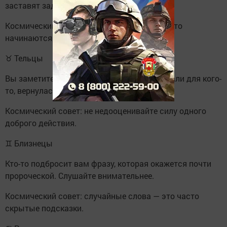
заставят задуматься о чем-то важном.
Космический совет: большие перемены часто
начинаются с малозаметных трещин.
♉ Тельцы
Вы заметите, что мелочь, которую вы сделали для кого-
то, вернулась к вам добром.
Космический совет: не недооценивайте силу одного
доброго действия.
♊ Близнецы
Кто-то подбросит вам фразу, которая окажется почти
пророческой. Слушайте внимательнее.
Космический совет: случайные слова — это часто
скрытые подсказки.