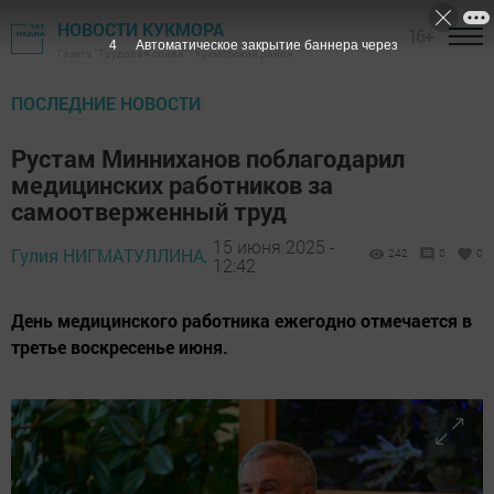
НОВОСТИ КУКМОРА
16+
2
Автоматическое закрытие баннера через
Газета "Трудовая слава" - Кукморский район
ПОСЛЕДНИЕ НОВОСТИ
Рустам Минниханов поблагодарил
медицинских работников за
самоотверженный труд
15 июня 2025 -
Гулия НИГМАТУЛЛИНА,
242
0
0
12:42
День медицинского работника ежегодно отмечается в
третье воскресенье июня.