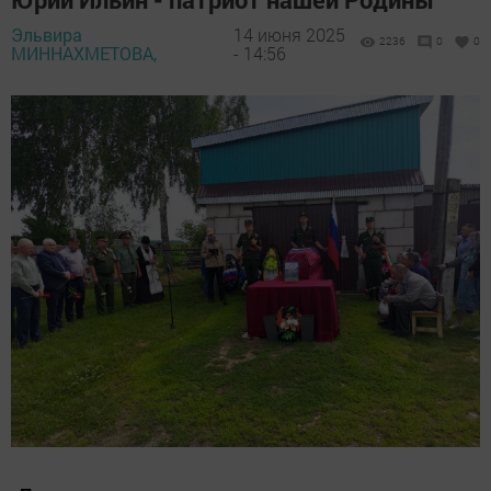
Эльвира
14 июня 2025
2236
0
0
МИННАХМЕТОВА,
- 14:56