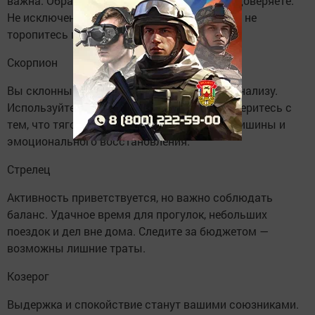
важна. Обратитесь за советом к тем, кому доверяете.
Не исключены интересные предложения, но не
торопитесь принимать решения.
Скорпион
Вы склонны к глубоким размышлениям и анализу.
Используйте это в личных вопросах — разберитесь с
тем, что тяготит. Вечер хорош для чтения, тишины и
эмоционального восстановления.
Стрелец
Активность приветствуется, но важно соблюдать
баланс. Удачное время для прогулок, небольших
поездок и дел вне дома. Следите за бюджетом —
возможны лишние траты.
Козерог
Выдержка и спокойствие станут вашими союзниками.