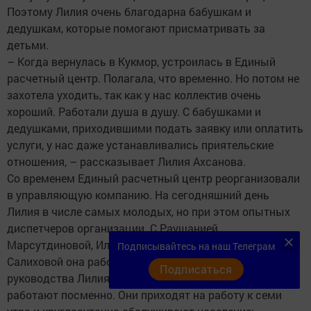
Поэтому Лилия очень благодарна бабушкам и
дедушкам, которые помогают присматривать за
детьми.
– Когда вернулась в Кукмор, устроилась в Единый
расчетный центр. Полагала, что временно. Но потом не
захотела уходить, так как у нас коллектив очень
хороший. Работали душа в душу. С бабушками и
дедушками, приходившими подать заявку или оплатить
услуги, у нас даже устанавливались приятельские
отношения, – рассказывает Лилия Ахсанова.
Со временем Единый расчетный центр реорганизовали
в управляющую компанию. На сегодняшний день
Лилия в числе самых молодых, но при этом опытных
диспетчеров организации. С Раушанией
Марсутдиновой, Илхамией Хакимовой и Дилярой
Подписывайтесь на наш Телеграм
Салиховой она работает дружно и слаженно. И у
Подписаться
руководства Лилия на хорошем счету. Диспетчеры
работают посменно. Они приходят на работу к семи