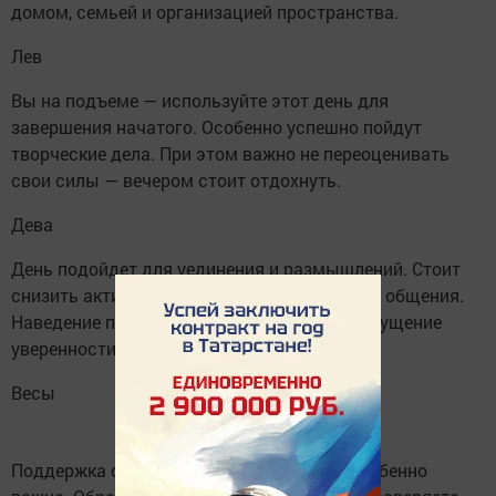
домом, семьей и организацией пространства.
Лев
Вы на подъеме — используйте этот день для
завершения начатого. Особенно успешно пойдут
творческие дела. При этом важно не переоценивать
свои силы — вечером стоит отдохнуть.
Дева
День подойдет для уединения и размышлений. Стоит
снизить активность, отказаться от лишнего общения.
Наведение порядка дома и в делах даст ощущение
уверенности и контроля.
Весы
Поддержка окружающих сегодня будет особенно