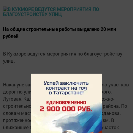
На общие строительные работы выделено 20 млн
рублей
В Кукморе ведутся мероприятия по благоустройству
улиц.
Накануне завершились работы по ощебнению участков
дорог по улицам Магистральная, Лобачевского,
Луговая, Калинина. Работы выполнены дорожно-
строительной организацией Балтасинского района. По
словам мастера организации Джамиля Марданова,
протяженность всех дорог - примерно 3,510 км. В
ближайшее время щебнем будут отсыпать участок