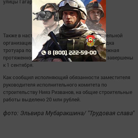
улицы Гагарина.
Также в настоящее время рабочими строительной
организации города Казань ведется прокладка
тротуара по улицам Лобачевского и Молодежная
протяженностью 600 метров. Работы будут завершены
к 1 сентября.
Как сообщил исполняющий обязанности заместителя
руководителя исполнительного комитета по
строительству Нияз Ризванов, на общие строительные
работы выделено 20 млн рублей.
фото: Эльвира Мубаракшина/ "Трудовая слава"