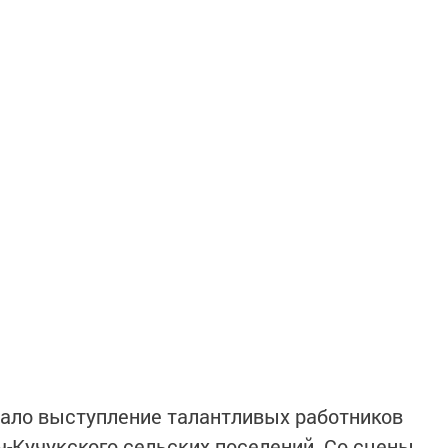
тало выступление талантливых работников
-Кучукского сельских поселений. Со сцены