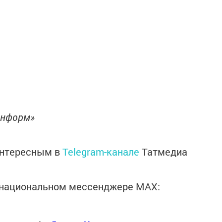
информ»
интересным в
Telegram-канале
Татмедиа
в национальном мессенджере MАХ: