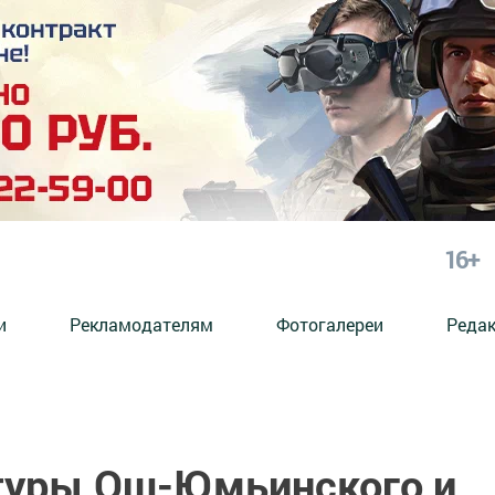
16+
и
Рекламодателям
Фотогалереи
Реда
туры Ош-Юмьинского и