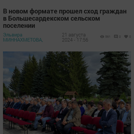
В новом формате прошел сход граждан
в Большесардекском сельском
поселении
Эльвира
21 августа
561
0
0
МИННАХМЕТОВА,
2024 - 17:56