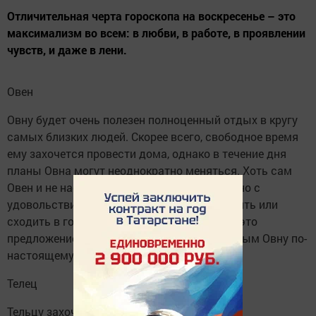
Отличительная черта гороскопа на воскресенье – это
максимализм во всем: в любви, в работе, в проявлении
чувств, и даже в лени.
Овен
Овну будет очень полезен полноценный отдых в кругу
самых близких людей. Скорее всего, свободное время
ему захочется провести дома, однако в течение дня
планы Овна могут неоднократно меняться. Хоть сам
Овен и не настроен проявлять инициативу, но с
удовольствием примет предложение погулять или
сходить в гости к друзьям. Главное, чтобы это
предложение исходило от человека, с которым Овну по-
настоящему комфортно.
Телец
Тельцу захочется наконец-то отдохнуть и