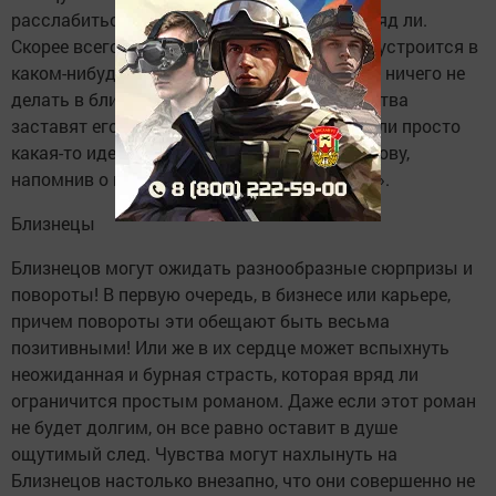
расслабиться, вот только получится это вряд ли.
Скорее всего, едва только Телец поудобнее устроится в
каком-нибудь уютном местечке с желанием ничего не
делать в ближайшие часы, как обстоятельства
заставят его резко изменить свои планы. Или просто
какая-то идея неожиданно придет ему в голову,
напомнив о поговорке: «Охота пуще неволи».
Близнецы
Близнецов могут ожидать разнообразные сюрпризы и
повороты! В первую очередь, в бизнесе или карьере,
причем повороты эти обещают быть весьма
позитивными! Или же в их сердце может вспыхнуть
неожиданная и бурная страсть, которая вряд ли
ограничится простым романом. Даже если этот роман
не будет долгим, он все равно оставит в душе
ощутимый след. Чувства могут нахлынуть на
Близнецов настолько внезапно, что они совершенно не