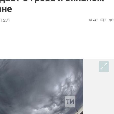
ане
 15:27
447
0