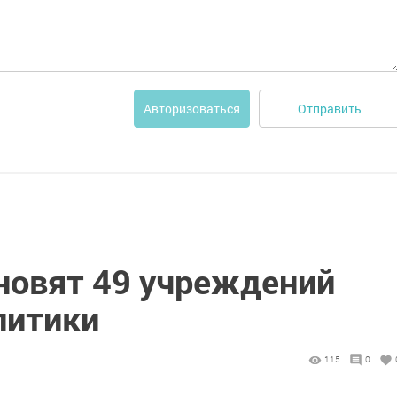
Отправить
Авторизоваться
бновят 49 учреждений
литики
115
0