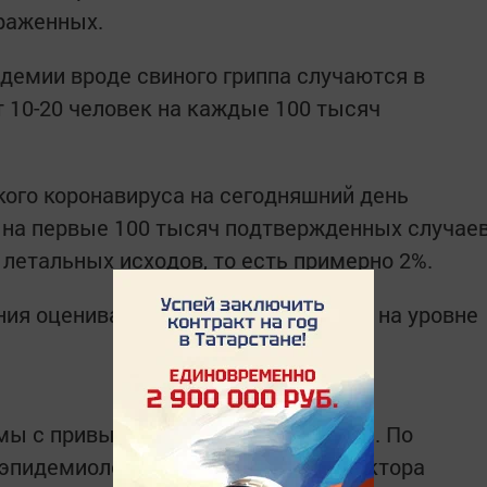
раженных.
идемии вроде свиного гриппа случаются в
т 10-20 человек на каждые 100 тысяч
кого коронавируса на сегодняшний день
 на первые 100 тысяч подтвержденных случае
летальных исходов, то есть примерно 2%.
ия оценивают летальность Covid-19 на уровне
имы с привычным сезонным вирусом. По
эпидемиологии и микробиологии Виктора