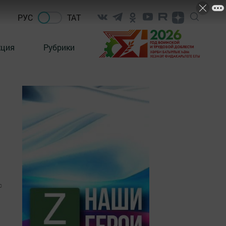
РУС
ТАТ
кция
Рубрики
0