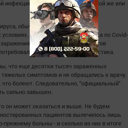
ой инфекции летальность бывает такой же или
вируса, обычный грипп крайне редко
условиях. А официальная статистика по Covid-
 заражения, когда состояние пациентов
 потребовалась лабораторная диагностика.
ны, что еще десятки тысяч зараженных
тяжелых симптомов и не обращались к врачу.
, что болеют. Следовательно, "официальный"
ть сильно завышен.
то он может оказаться и выше. Не будем
агностированных пациентов вылечилось лишь
о-прежнему больны - и сколько из них в итоге