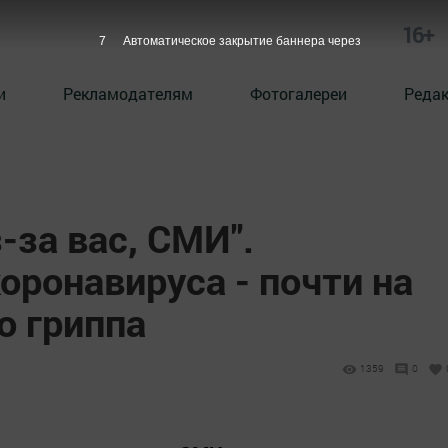
16+
6
Автоматическое закрытие баннера через
и
Рекламодателям
Фотогалереи
Реда
-за вас, СМИ".
оронавируса - почти на
о гриппа
1359
0