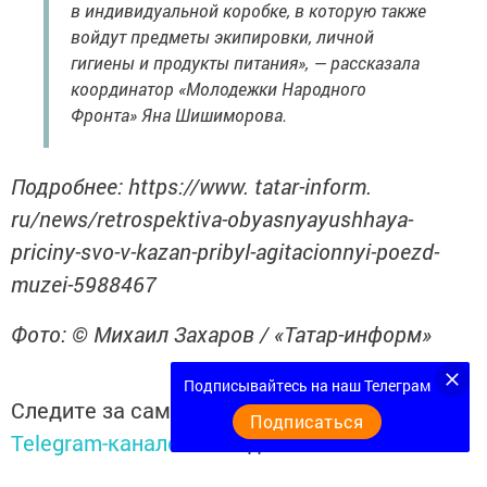
в индивидуальной коробке, в которую также
войдут предметы экипировки, личной
гигиены и продукты питания», — рассказала
координатор «Молодежки Народного
Фронта» Яна Шишиморова.
Подробнее: https://www. tatar-inform.
ru/news/retrospektiva-obyasnyayushhaya-
priciny-svo-v-kazan-pribyl-agitacionnyi-poezd-
muzei-5988467
Фото: © Михаил Захаров / «Татар-информ»
Подписывайтесь на наш Телеграм
Следите за самым важным и интересным в
Подписаться
Telegram-канале
Татмедиа